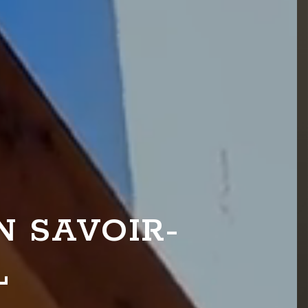
N SAVOIR-
L