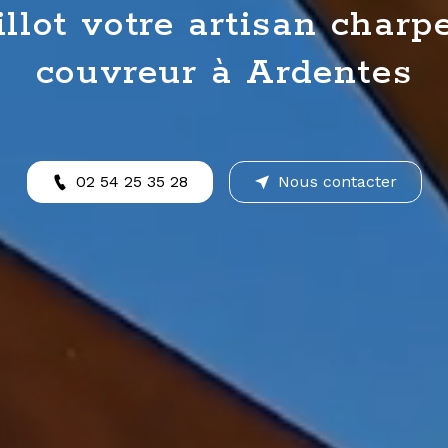
lot votre artisan charpe
couvreur à Ardentes
02 54 25 35 28
Nous contacter